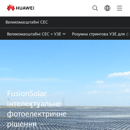
Утиліта
Smart
Великомасштабні СЕС
PV
Великомасштабні СЕС + УЗЕ
Розумна стрингова УЗЕ для 
Solution
|
FusionSolar
Україна
FusionSolar
Інтелектуальне
фотоелектричне
рішення