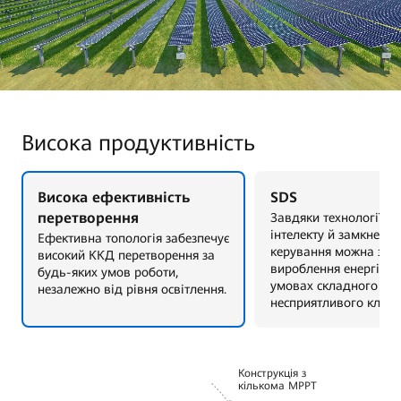
Висока продуктивність
Висока ефективність
SDS
перетворення
Завдяки технології ш
інтелекту й замкнено
Ефективна топологія забезпечує
керування можна збі
високий ККД перетворення за
вироблення енергії, о
будь-яких умов роботи,
умовах складного ла
незалежно від рівня освітлення.
несприятливого кліма
Конструкція з
кількома MPPT