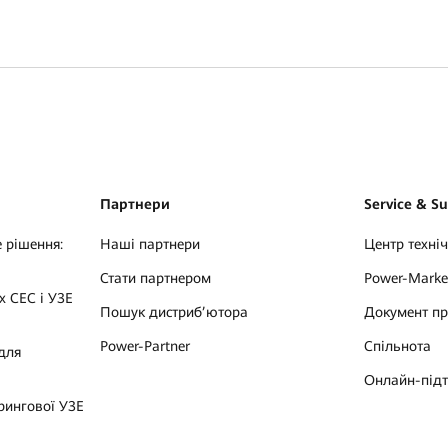
Партнери
Service & S
 рішення:
Наші партнери
Центр техні
Стати партнером
Power-Marke
х СЕС і УЗЕ
Пошук дистриб’ютора
Документ пр
Power-Partner
Спільнота
для
Онлайн-під
рингової УЗЕ