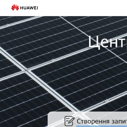
TSC
-
FusionSolar
Україна