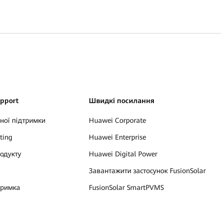
upport
Швидкі посилання
чної підтримки
Huawei Corporate
ting
Huawei Enterprise
одукту
Huawei Digital Power
Завантажити застосунок FusionSolar
тримка
FusionSolar SmartPVMS