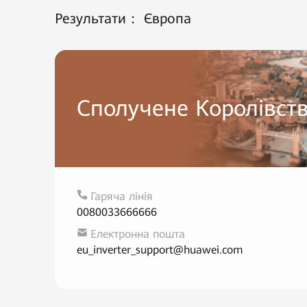
Результати：
Європа
Сполучене Королівст
Гаряча лінія
0080033666666
Електронна пошта
eu_inverter_support@huawei.com