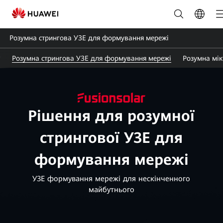
Рішення
зі
Розумна стрингова УЗЕ для формування мережі
зберігання
Розумна стрингова УЗЕ для формування мережі
Розумна мі
енергії
|
HUAWEI
Рішення для розумної
Smart
стрингової УЗЕ для
PV
формування мережі
Ukraine
УЗЕ формування мережі для нескінченного
майбутнього