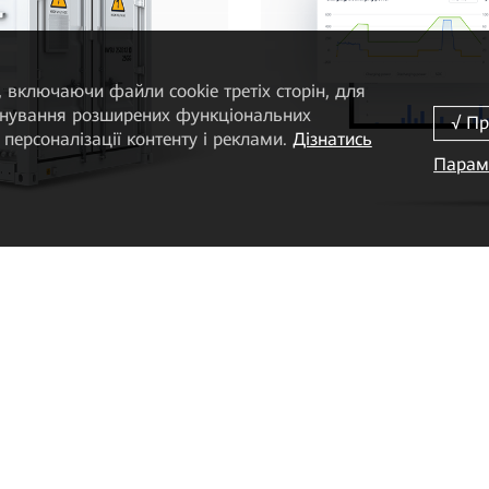
 включаючи файли cookie третіх сторін, для
понування розширених функціональних
персоналізації контенту і реклами.
Дізнатись
Парам
Розумна система управління СЕС
Система управління
Дізнатися більше