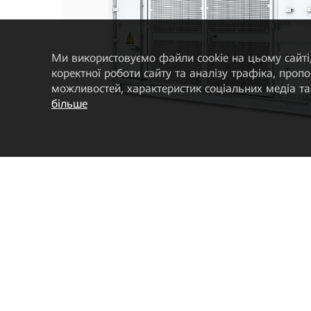
Ми використовуємо файли cookie на цьому сайті,
коректної роботи сайту та аналізу трафіка, про
можливостей, характеристик соціальних медіа та 
більше
Інтелектуальна КТП STS-6000K/3000K-H1
Розумна трансформаторна підстанція
Технічна специфікація