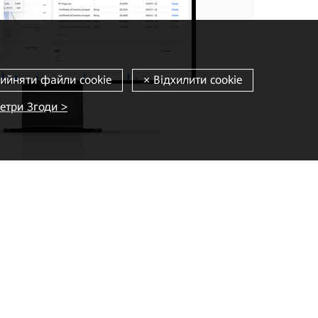
етри Згоди >