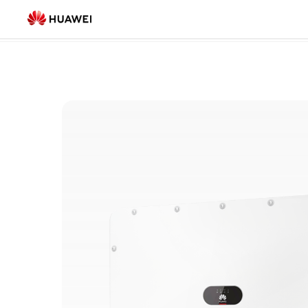
Список
Великомасштабні промислові об’єкти
(9)
продукції
для
Великомасштабних
промислових
об’єктів|
Україна
розумна
СЕС
HUAWEI