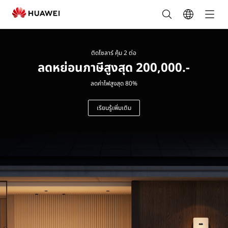
ผู้นำ
โซลูชัน
ติดโซลาร์ คุ้ม 2 ต่อ
พลังงาน
ลดหย่อนภาษีสูงสุด 200,000.-
แสง
ลดค่าไฟสูงสุด 80%
อาทิตย์
เรียนรู้เพิ่มเติม
เพื่อ
อนาคต
ที่
ยั่งยืน