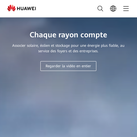
Des
solutions
photovoltaïque
Chaque rayon compte
performantes
Associer solaire, éolien et stockage pour une énergie plus fiable, au
pour
service des foyers et des entreprises.
un
Regarder la vidéo en entier
avenir
toujours
plus
durable|
FusionSolar
Maroc