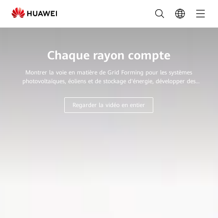
Fournisseur
mondial
de
Chaque rayon compte
solutions
Montrer la voie en matière de Grid Forming pour les systèmes
innovantes
photovoltaïques, éoliens et de stockage d'énergie, développer des
réseaux toujours plus intelligents, accélérer la transition vers les
pour
nouveaux systèmes électriques et faire du photovoltaïque vert la
Regarder la vidéo en entier
principale source d'énergie des foyers et des entreprises.
le
solaire
|
FusionSolar
Belgique