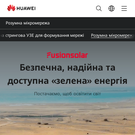
Розумні
мікромережеві
Розумна мікромережа
рішення
на стрингова УЗЕ для формування мережі
Розумна мікромережа
|
Україна
розумна
Безпечна, надійна та
система
доступна «зелена» енергія
СЕС
Постачаємо, щоб освітити світ
HUAWEI