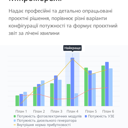
Надає професійні та детально опрацьовані
проєктні рішення, порівнює різні варіанти
конфігурації потужності та формує проєктний
звіт за лічені хвилини
План 1
План 2
План 3
План 4
План 5
План 6
Потужність фотоелектричних модулів
Потужність УЗЕ
Потужність дизельного генератора
Внутрішня норма прибутковості