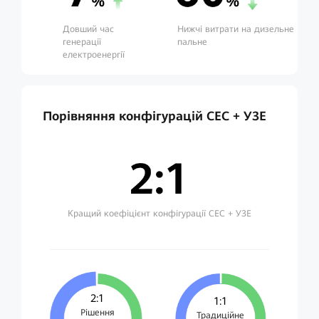
Довший час
Нижчі витрати на дизельне
генерації
пальне
електроенергії
Порівняння конфігурацій СЕС + УЗЕ
Кращий коефіцієнт конфігурації СЕС + УЗЕ
2:1
1:1
Рішення
Традиційне