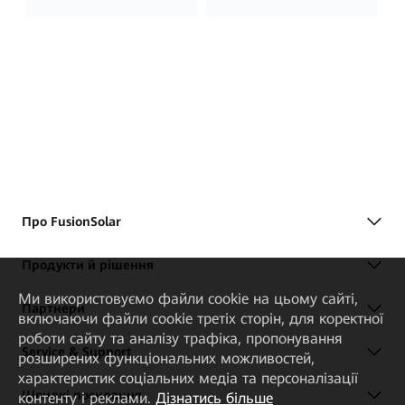
Про FusionSolar
Продукти й рішення
Ми використовуємо файли cookie на цьому сайті,
Партнери
включаючи файли cookie третіх сторін, для коректної
роботи сайту та аналізу трафіка, пропонування
Service & Support
розширених функціональних можливостей,
характеристик соціальних медіа та персоналізації
Швидкі посилання
контенту і реклами.
Дізнатись більше