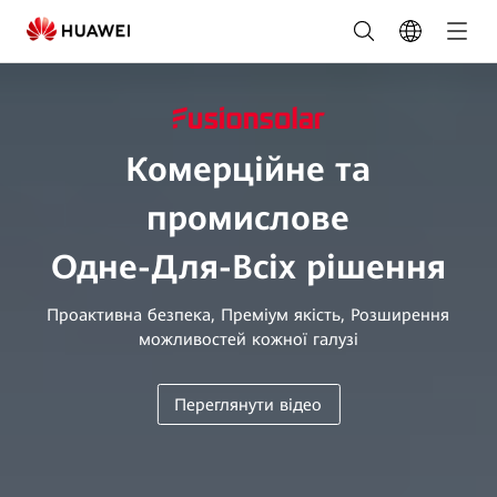
Фотоелектричні
рішення
для
комерційних
Комерційне та
і
промислове
промислових
Одне-Для-Всіх рішення
об’єктів|
Україна
Проактивна безпека, Преміум якість, Розширення
можливостей кожної галузі
розумна
СЕС
Переглянути відео
HUAWEI