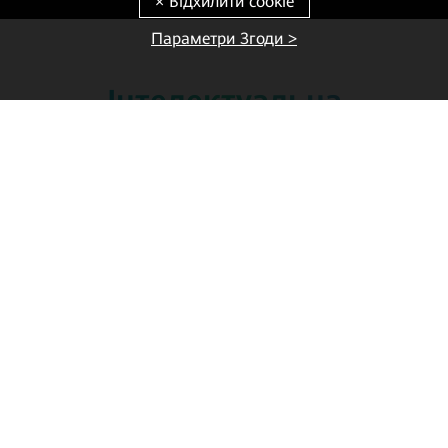
Параметри Згоди >
Інтелектуальна
інтеграція установок
зберігання енергії
Розширення можливостей фотоелектричної
енергії як первинного джерела для
забезпечення екологічною енергією
промисловості й домогосподарств по всьому
світу.