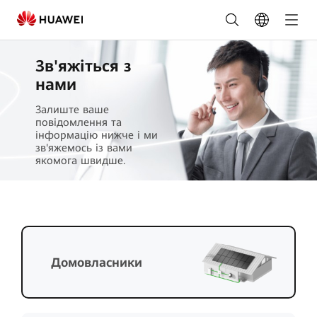
Замовити
зараз
-
Зв'яжіться з
нами
FusionSolar
Залиште ваше
Україна
повідомлення та
інформацію нижче і ми
зв'яжемось із вами
якомога швидше.
Домовласники