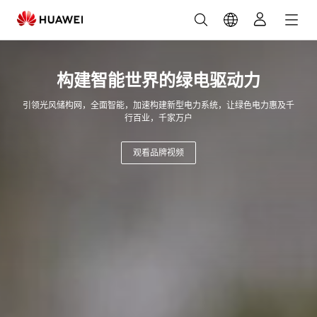
华
为
智
构建智能世界的绿电驱动力
引领光风储构网，全面智能，加速构建新型电力系统，让绿色电力惠及千
能
行百业，千家万户
光
观看品牌视频
伏
官
网-
太
阳