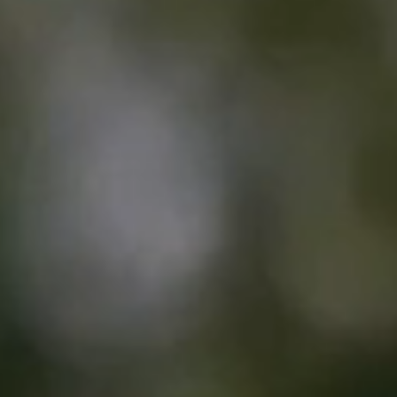
案-
光
伏
逆
变
器