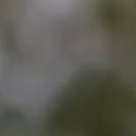
能
光
伏
发
电
站
解
决
方