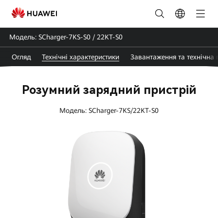
Технічні
характеристики
Moдeль: SCharger-7KS-S0 / 22KT-S0
Smart
Огляд
Технічні характеристики
Завантаження та технічна 
Charger
|
Розумний зарядний пристрій
Технічні
Moдeль: SCharger-7KS/22KT-S0
характеристики
зарядного
пристрою
для
електромобілів
|