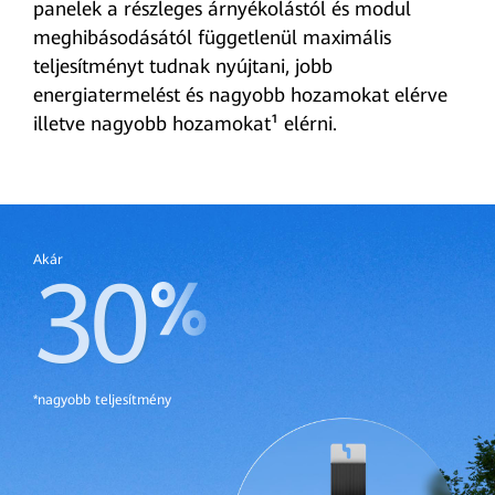
panelek a részleges árnyékolástól és modul
meghibásodásától függetlenül maximális
teljesítményt tudnak nyújtani, jobb
energiatermelést és nagyobb hozamokat elérve
illetve nagyobb hozamokat¹ elérni.
Akár
30
*nagyobb teljesítmény