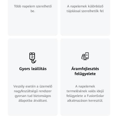
Több napelem szerelhető
A napelemek különböző
be.
tájolással szerelhetők fel
Gyors leállítás
Áramfejlesztés
felügyelete
Veszély esetén a üzemelő
A napelemek
nagyfeszültségű rendszer
termelésének valós idejű
gyorsan tud biztonságos
felügyelete a FusionSolar
állapotba átváltani.
alkalmazáson keresztül.