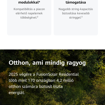
modulokkal*
támogatása
Kompatibilitás a piacon
Nagyobb string-kapacitás
elérhető napelemek
biztosítása kevesebb
többségével.²
stringgel.²
Otthon, ami mindig ragyog
2025 végére a FusionSolar Residential
több mint 170 országban 4,2 millió
otthon számára biztosít tiszta
energiát.