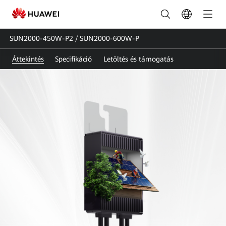
SUN2000-
450W-
SUN2000-450W-P2 / SUN2000-600W-P
P2&SUN2000-
Áttekintés
Specifikáció
Letöltés és támogatás
600W-
P
|
Okosmodul-
optimalizáló_Teljesítmény-
optimalizáló
|
FusionSolar