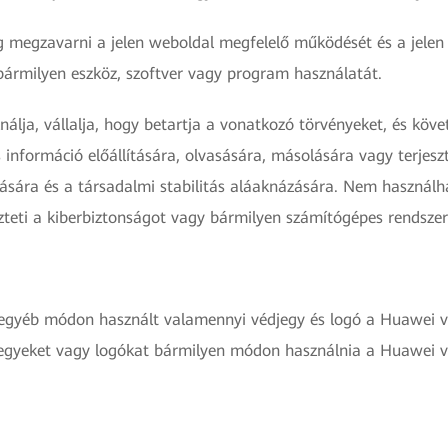
g megzavarni a jelen weboldal megfelelő működését és a jelen
bármilyen eszköz, szoftver vagy program használatát.
álja, vállalja, hogy betartja a vonatkozó törvényeket, és köve
s információ előállítására, olvasására, másolására vagy terjes
sára és a társadalmi stabilitás aláaknázására. Nem használha
zteti a kiberbiztonságot vagy bármilyen számítógépes rendszer
gy egyéb módon használt valamennyi védjegy és logó a Huawei
djegyeket vagy logókat bármilyen módon használnia a Huawei va