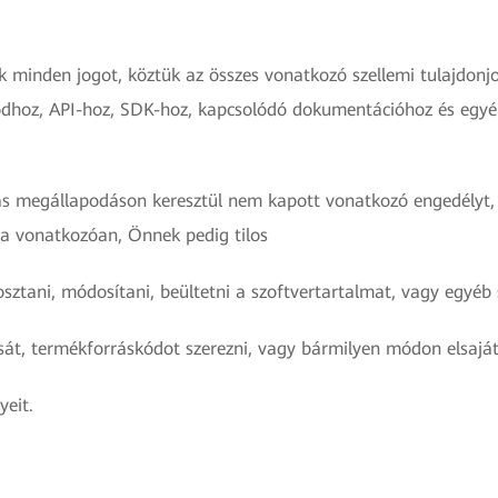
minden jogot, köztük az összes vonatkozó szellemi tulajdonj
kódhoz, API-hoz, SDK-hoz, kapcsolódó dokumentációhoz és egyé
s megállapodáson keresztül nem kapott vonatkozó engedélyt, 
a vonatkozóan, Önnek pedig tilos
felosztani, módosítani, beültetni a szoftvertartalmat, vagy eg
t, termékforráskódot szerezni, vagy bármilyen módon elsajátí
yeit.