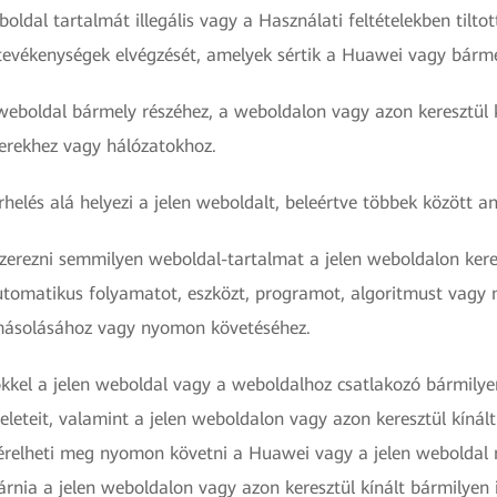
dal tartalmát illegális vagy a Használati feltételekben tiltot
 tevékenységek elvégzését, amelyek sértik a Huawei vagy bárme
 weboldal bármely részéhez, a weboldalon vagy azon keresztül 
erekhez vagy hálózatokhoz.
elés alá helyezi a jelen weboldalt, beleértve többek között ann
erezni semmilyen weboldal-tartalmat a jelen weboldalon keres
tomatikus folyamatot, eszközt, programot, algoritmust vagy 
 másolásához vagy nyomon követéséhez.
ökkel a jelen weboldal vagy a weboldalhoz csatlakozó bármilye
eleteit, valamint a jelen weboldalon vagy azon keresztül kínált
sérelheti meg nyomon követni a Huawei vagy a jelen weboldal
tárnia a jelen weboldalon vagy azon keresztül kínált bármilyen 