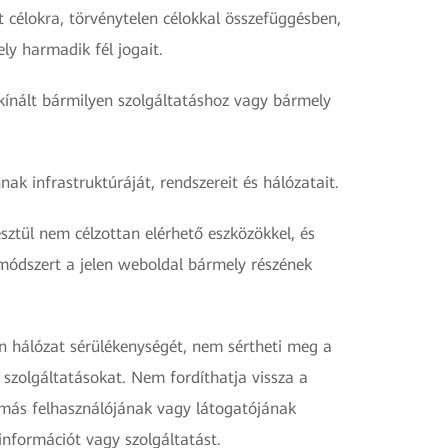
t célokra, törvénytelen célokkal összefüggésben,
ly harmadik fél jogait.
kínált bármilyen szolgáltatáshoz vagy bármely
ak infrastruktúráját, rendszereit és hálózatait.
ztül nem célzottan elérhető eszközökkel, és
módszert a jelen weboldal bármely részének
n hálózat sérülékenységét, nem sértheti meg a
 szolgáltatásokat. Nem fordíthatja vissza a
 más felhasználójának vagy látogatójának
információt vagy szolgáltatást.