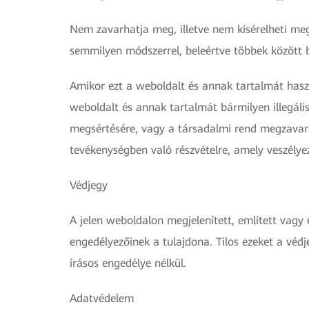
Nem zavarhatja meg, illetve nem kísérelheti me
semmilyen módszerrel, beleértve többek között 
Amikor ezt a weboldalt és annak tartalmát haszn
weboldalt és annak tartalmát bármilyen illegáli
megsértésére, vagy a társadalmi rend megzavará
tevékenységben való részvételre, amely veszélye
Védjegy
A jelen weboldalon megjelenített, említett va
engedélyezőinek a tulajdona. Tilos ezeket a vé
írásos engedélye nélkül.
Adatvédelem