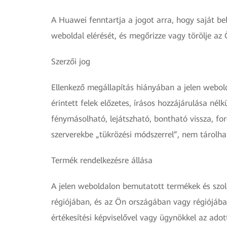
A Huawei fenntartja a jogot arra, hogy saját bel
weboldal elérését, és megőrizze vagy törölje az
Szerzői jog
Ellenkező megállapítás hiányában a jelen webold
érintett felek előzetes, írásos hozzájárulása n
fénymásolható, lejátszható, bontható vissza, for
szerverekbe „tükrözési módszerrel”, nem tárolh
Termék rendelkezésre állása
A jelen weboldalon bemutatott termékek és szolg
régiójában, és az Ön országában vagy régiójába
értékesítési képviselővel vagy ügynökkel az ado