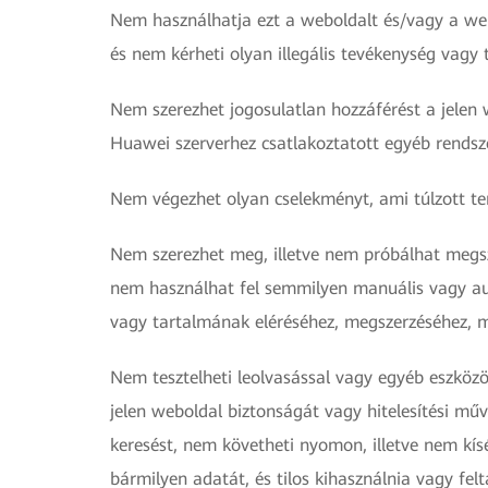
Nem használhatja ezt a weboldalt és/vagy a webol
és nem kérheti olyan illegális tevékenység vagy
Nem szerezhet jogosulatlan hozzáférést a jelen
Huawei szerverhez csatlakoztatott egyéb rendsz
Nem végezhet olyan cselekményt, ami túlzott terh
Nem szerezhet meg, illetve nem próbálhat megsz
nem használhat fel semmilyen manuális vagy au
vagy tartalmának eléréséhez, megszerzéséhez,
Nem tesztelheti leolvasással vagy egyéb eszköz
jelen weboldal biztonságát vagy hitelesítési műv
keresést, nem követheti nyomon, illetve nem kí
bármilyen adatát, és tilos kihasználnia vagy fel