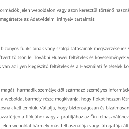
ormációk jelen weboldalon vagy azon keresztül történő haszná
megértette az Adatvédelmi irányelv tartalmát.
bizonyos funkcióinak vagy szolgáltatásainak megszerzéséhez sz
zoftvert töltsön le. További Huawei feltételek és követelménye
n az ilyen kiegészítő feltételek és a Használati feltételek köz
 magát, harmadik személyektől származó személyes információ
a weboldal bármely része megkívánja, hogy fiókot hozzon létre 
snak kell lenniük. Vállalja, hogy biztonságosan és bizalmasan
záférjen a fiókjához vagy a profiljához az Ön felhasználónev
jelen weboldal bármely más felhasználója vagy látogatója álta