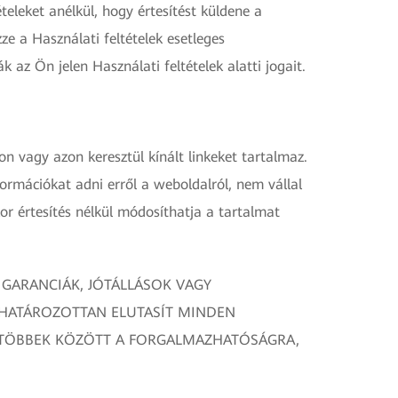
eleket anélkül, hogy értesítést küldene a
e a Használati feltételek esetleges
az Ön jelen Használati feltételek alatti jogait.
n vagy azon keresztül kínált linkeket tartalmaz.
rmációkat adni erről a weboldalról, nem vállal
r értesítés nélkül módosíthatja a tartalmat
GARANCIÁK, JÓTÁLLÁSOK VAGY
 HATÁROZOTTAN ELUTASÍT MINDEN
VE TÖBBEK KÖZÖTT A FORGALMAZHATÓSÁGRA,