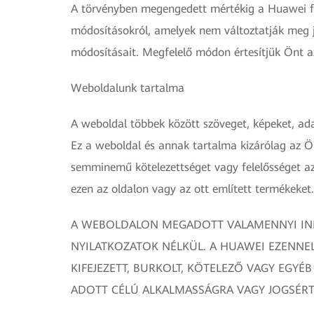
A törvényben megengedett mértékig a Huawei fenn
módosításokról, amelyek nem változtatják meg jel
módosításait. Megfelelő módon értesítjük Önt az
Weboldalunk tartalma
A weboldal többek között szöveget, képeket, ada
Ez a weboldal és annak tartalma kizárólag az Ö
semminemű kötelezettséget vagy felelősséget az
ezen az oldalon vagy az ott említett termékeket.
A WEBOLDALON MEGADOTT VALAMENNYI INF
NYILATKOZATOK NÉLKÜL. A HUAWEI EZENNE
KIFEJEZETT, BURKOLT, KÖTELEZŐ VAGY EGY
ADOTT CÉLÚ ALKALMASSÁGRA VAGY JOGSÉRT