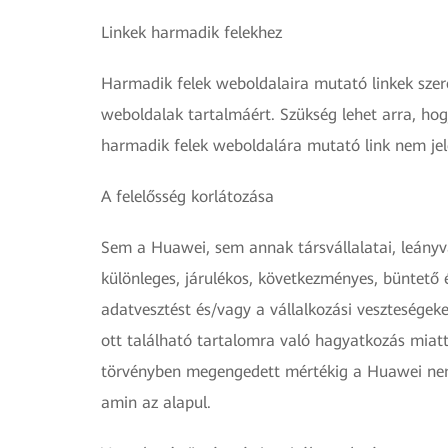
Linkek harmadik felekhez
Harmadik felek weboldalaira mutató linkek szer
weboldalak tartalmáért. Szükség lehet arra, hog
harmadik felek weboldalára mutató link nem jel
A felelősség korlátozása
Sem a Huawei, sem annak társvállalatai, leányvál
különleges, járulékos, következményes, büntető 
adatvesztést és/vagy a vállalkozási veszteségek
ott található tartalomra való hagyatkozás miat
törvényben megengedett mértékig a Huawei nem v
amin az alapul.