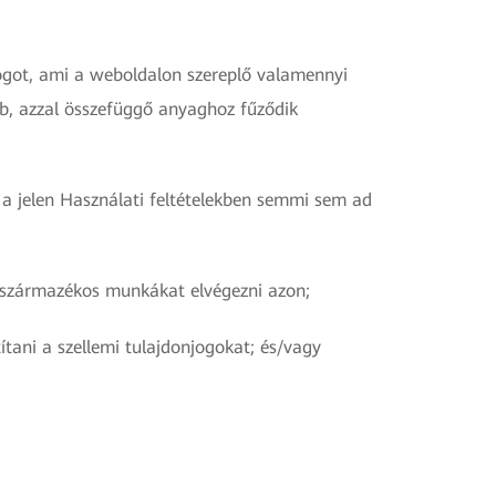
ogot, ami a weboldalon szereplő valamennyi
b, azzal összefüggő anyaghoz fűződik
a jelen Használati feltételekben semmi sem ad
yéb származékos munkákat elvégezni azon;
tani a szellemi tulajdonjogokat; és/vagy