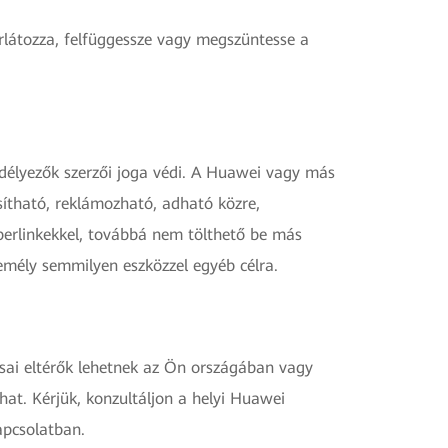
orlátozza, felfüggessze vagy megszüntesse a
edélyezők szerzői joga védi. A Huawei vagy más
sítható, reklámozható, adható közre,
hiperlinkekkel, továbbá nem tölthető be más
emély semmilyen eszközzel egyéb célra.
ásai eltérők lehetnek az Ön országában vagy
at. Kérjük, konzultáljon a helyi Huawei
apcsolatban.