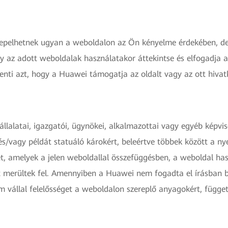
epelhetnek ugyan a weboldalon az Ön kényelme érdekében, de 
y az adott weboldalak használatakor áttekintse és elfogadja a
enti azt, hogy a Huawei támogatja az oldalt vagy az ott hivat
lalatai, igazgatói, ügynökei, alkalmazottai vagy egyéb képvise
és/vagy példát statuáló károkért, beleértve többek között a n
et, amelyek a jelen weboldallal összefüggésben, a weboldal h
t merültek fel. Amennyiben a Huawei nem fogadta el írásban b
állal felelősséget a weboldalon szereplő anyagokért, függetle