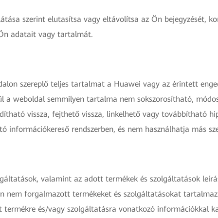
átása szerint elutasítsa vagy eltávolítsa az Ön bejegyzését, k
 Ön adatait vagy tartalmát.
alon szereplő teljes tartalmat a Huawei vagy az érintett eng
élkül a weboldal semmilyen tartalma nem sokszorosítható, módo
dítható vissza, fejthető vissza, linkelhető vagy továbbítható 
ató információkereső rendszerben, és nem használhatja más sz
áltatások, valamint az adott termékek és szolgáltatások leír
n nem forgalmazott termékeket és szolgáltatásokat tartalmazh
tt termékre és/vagy szolgáltatásra vonatkozó információkkal k