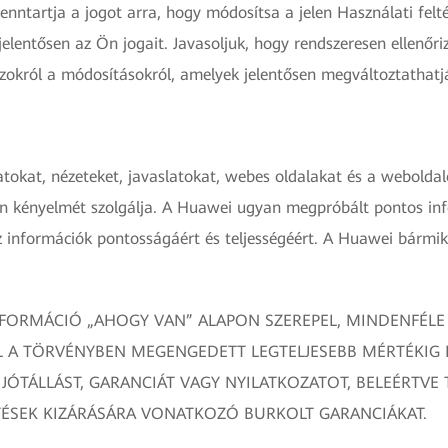
tartja a jogot arra, hogy módosítsa a jelen Használati feltét
entősen az Ön jogait. Javasoljuk, hogy rendszeresen ellenőrizz
okról a módosításokról, amelyek jelentősen megváltoztathatják 
tokat, nézeteket, javaslatokat, webes oldalakat és a weboldalo
n kényelmét szolgálja. A Huawei ugyan megpróbált pontos info
 információk pontosságáért és teljességéért. A Huawei bármiko
ORMÁCIÓ „AHOGY VAN” ALAPON SZEREPEL, MINDENFÉLE 
L A TÖRVÉNYBEN MEGENGEDETT LEGTELJESEBB MÉRTÉKIG
ÉB JÓTÁLLÁST, GARANCIÁT VAGY NYILATKOZATOT, BELEÉRT
ÉSEK KIZÁRÁSÁRA VONATKOZÓ BURKOLT GARANCIÁKAT.