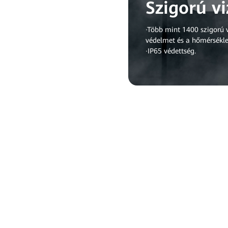
Szigorú v
·Több mint 1400 szigorú v
védelmet és a hőmérsékle
·IP65 védettség.