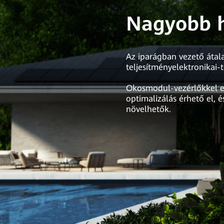
Nagyobb 
Az iparágban vezető átal
teljesítményelektronikai
Okosmodul-vezérlőkkel e
optimalizálás érhető el,
növelhetők.