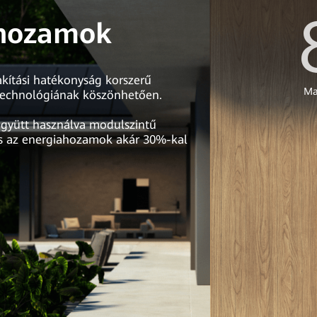
hozamok
akítási hatékonyság korszerű
Ma
-technológiának köszönhetően.
gyütt használva modulszintű
 és az energiahozamok akár 30%-kal