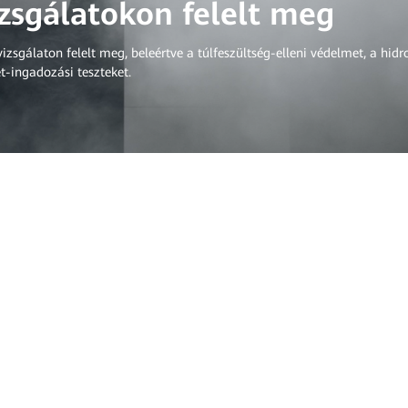
izsgálatokon felelt meg
izsgálaton felelt meg, beleértve a túlfeszültség-elleni védelmet, a hid
t-ingadozási teszteket.