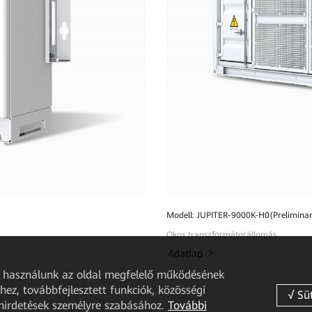
Modell: JUPITER-9000K-H0(Preliminar
Okos transzformátorállomás
Adatlap
et használunk az oldal megfelelő működésének
ez, továbbfejlesztett funkciók, közösségi
 hirdetések személyre szabásához.
További