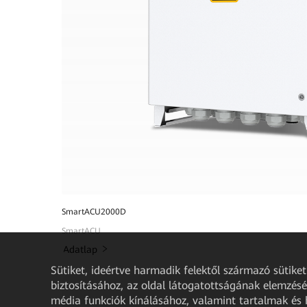
SmartACU2000D
SmartACU
Adatlap
Sütiket, ideértve harmadik felektől származó sütik
biztosításához, az oldal látogatottságának elemzéséh
média funkciók kínálásához, valamint tartalmak és