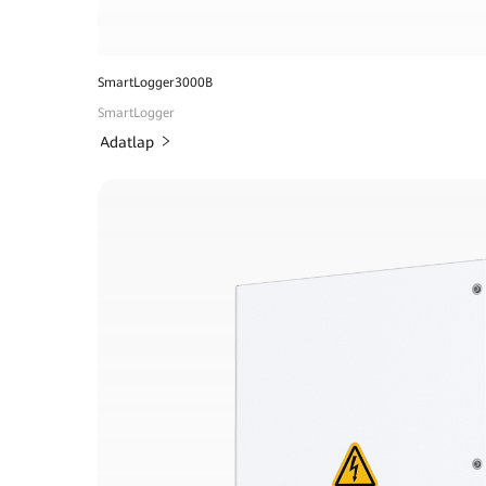
SmartLogger3000B
SmartLogger
Adatlap