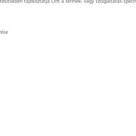
rtesítőkben tájékoztatja Önt a termék- vagy szolgáltatás-specif
zése