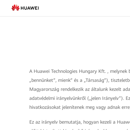
Adatvédelem
-
FusionSolar
Magyarország
A Huawei Technologies Hungary Kft. , melynek 
„bennünket”, mienk” és a „Társaság”), tisztele
Magyarország rendelkezik az általunk kezelt ada
adatvédelmi irányelvünkről („jelen Irányelv”). 
hivatkozásokat jelenítenek meg vagy adnak erre 
Ez az irányelv bemutatja, hogyan kezeli a Huawe