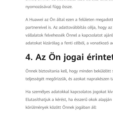
nyomozásával függ össze.
A Huawei az Ön által ezen a felületen megadott 
partnereivel is. Az adattovábbítás célja, hogy a
vállalatok felvehessék Önnel a kapcsolatot aján
adatokat kizárólag a fenti célból, a vonatkozó 
4. Az Ön jogai érinte
Önnek biztosítania kell, hogy minden beküldött
teljességét megőrizzük, és azokat naprakészen t
Ha személyes adatokkal kapcsolatos jogokat kív
Elutasíthatjuk a kérést, ha ésszerű okok alapjá
körülmények között Önnek jogában áll: