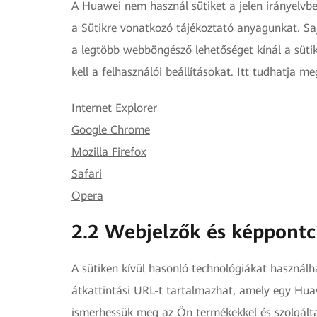
A Huawei nem használ sütiket a jelen irányelvb
a
Sütikre vonatkozó tájékoztató
anyagunkat. Sajá
a legtöbb webböngésző lehetőséget kínál a süti
kell a felhasználói beállításokat. Itt tudhatja m
Internet Explorer
Google Chrome
Mozilla Firefox
Safari
Opera
2.2 Webjelzők és képpont
A sütiken kívül hasonló technológiákat használ
átkattintási URL-t tartalmazhat, amely egy Hua
ismerhessük meg az Ön termékekkel és szolgáltat