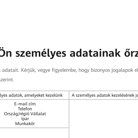
z Ön személyes adatainak őr
s adatait. Kérjük, vegye figyelembe, hogy bizonyos jogalapok e
zerint.
yes adatok, amelyeket kezelünk
A személyes adatok kezelésének j
E-mail cím
Telefon
Ország/régió Vállalat
Ipar
Munkakör