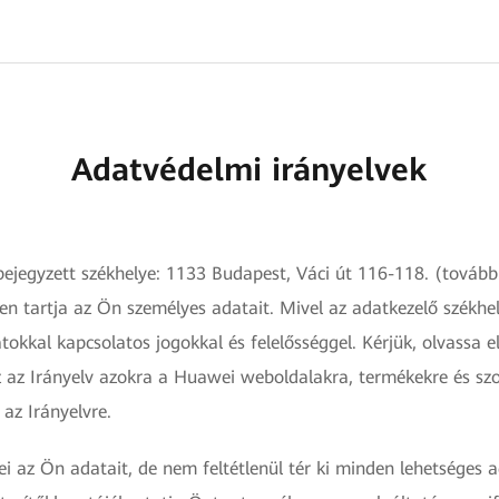
Adatvédelmi irányelvek
bejegyzett székhelye: 1133 Budapest, Váci út 116-118. (továb
tben tartja az Ön személyes adatait. Mivel az adatkezelő szék
tokkal kapcsolatos jogokkal és felelősséggel. Kérjük, olvassa 
Ez az Irányelv azokra a Huawei weboldalakra, termékekre és sz
az Irányelvre.
i az Ön adatait, de nem feltétlenül tér ki minden lehetséges a