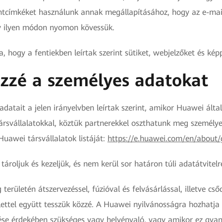
ntcímkéket használunk annak megállapításához, hogy az e-mail
gy ilyen módon nyomon kövessük.
hogy a fentiekben leírtak szerint sütiket, webjelzőket és kép
özzé a személyes adatokat
atait a jelen irányelvben leírtak szerint, amikor Huawei álta
társvállalatokkal, köztük partnerekkel oszthatunk meg személye
awei társvállalatok listáját:
https://e.huawei.com/en/about/g
ároljuk és kezeljük, és nem kerül sor határon túli adatátvitel
erületén átszervezéssel, fúzióval és felvásárlással, illetve c
lettel együtt tesszük közzé. A Huawei nyilvánosságra hozhatja 
ülése érdekében szükséges vagy helyénvaló, vagy amikor ez gya