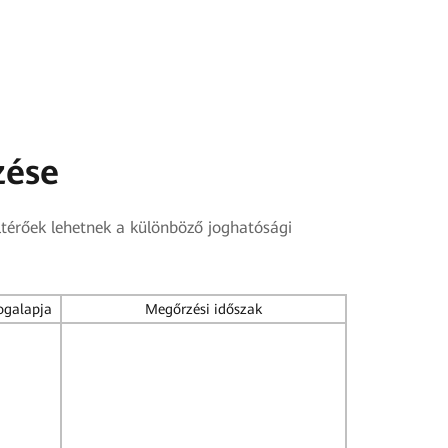
zése
ltérőek lehetnek a különböző joghatósági
ogalapja
Megőrzési időszak