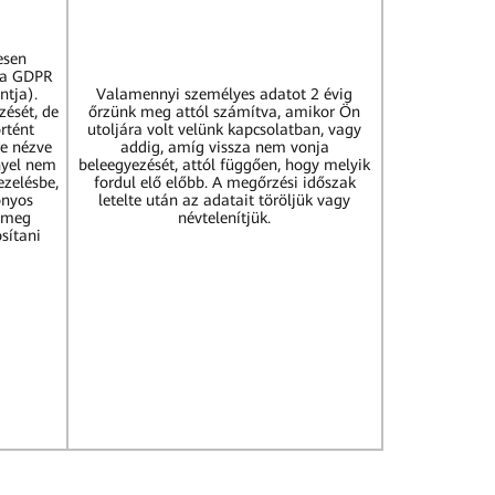
esen
(a GDPR
ntja).
Valamennyi személyes adatot 2 évig
zését, de
őrzünk meg attól számítva, amikor Ön
rtént
utoljára volt velünk kapcsolatban, vagy
e nézve
addig, amíg vissza nem vonja
nyel nem
beleegyezését, attól függően, hogy melyik
ezelésbe,
fordul elő előbb. A megőrzési időszak
onyos
letelte után az adatait töröljük vagy
a meg
névtelenítjük.
sítani