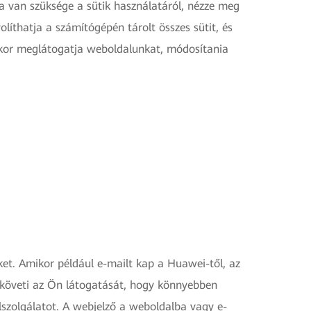
 van szüksége a sütik használatáról, nézze meg
olíthatja a számítógépén tárolt összes sütit, és
ikor meglátogatja weboldalunkat, módosítania
et. Amikor például e-mailt kap a Huawei-től, az
 követi az Ön látogatását, hogy könnyebben
lszolgálatot. A webjelző a weboldalba vagy e-