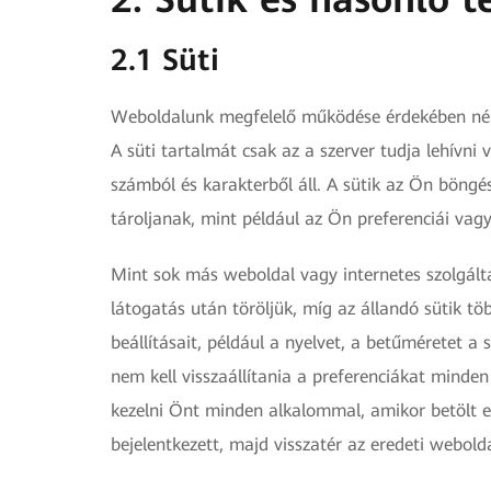
2.1 Süti
Weboldalunk megfelelő működése érdekében néha 
A süti tartalmát csak az a szerver tudja lehívni
számból és karakterből áll. A sütik az Ön böngé
tároljanak, mint például az Ön preferenciái vagy
Mint sok más weboldal vagy internetes szolgált
látogatás után töröljük, míg az állandó sütik t
beállításait, például a nyelvet, a betűméretet a
nem kell visszaállítania a preferenciákat minde
kezelni Önt minden alkalommal, amikor betölt e
bejelentkezett, majd visszatér az eredeti webold