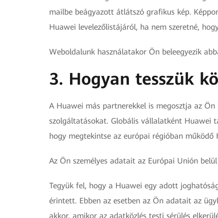
mailbe beágyazott átlátszó grafikus kép. Képpo
Huawei levelezőlistájáról, ha nem szeretné, ho
Weboldalunk használatakor Ön beleegyezik abba, 
3. Hogyan tesszük k
A Huawei más partnerekkel is megosztja az Ön ad
szolgáltatásokat. Globális vállalatként Huawei 
hogy megtekintse az európai régióban működő Hu
Az Ön személyes adatait az Európai Unión belül t
Tegyük fel, hogy a Huawei egy adott joghatóság t
érintett. Ebben az esetben az Ön adatait az ügy
akkor, amikor az adatközlés testi sérülés elker