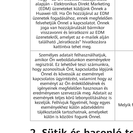
alapján – Elektronikus Direkt Marketing
(EDM) üzeneteket küldjünk Önnek a
Huawei-től. Ha Ön hozzájárul az EDM
üzenetek fogadásához, ennek megfelelően
felvehetjük Önnel a kapcsolatot. Önnek
joga van hozzájárulását bármikor
visszavonni és leiratkozni az EDM
üzenetekről, amelyet az e-mailek alján
található „leiratkozás” hivatkozásra
kattintva tehet meg.
Személyes adatait felhasználhatjuk,
amikor Ön weboldalunkon eseményekre
regisztrál. Ez lehetővé teszi számunkra,
hogy azonosítsuk Önt, kapcsolatba lépjünk
Önnel és kövessük az eseménnyel
kapcsolatos ügyintézést, valamint hogy az
eseményt az Ön érdeklődésének és
igényeinek megfelelően hasznosan és
eredményesen szervezzük meg. Adatait az
események teljes körű lebonyolításához is
kezeljük. Felhívjuk figyelmét, hogy egyes
Melyik 
eseményekhez külön adatvédelmi
tájékoztatók tartozhatnak, amelyeket
külön is közölni fogunk Önnel.
2. Sütik és hasonló 