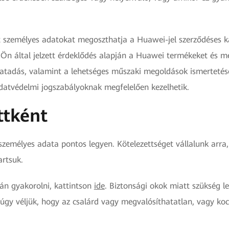
személyes adatokat megoszthatja a Huawei-jel szerződéses kap
z Ön által jelzett érdeklődés alapján a Huawei termékeket és me
latadás, valamint a lehetséges műszaki megoldások ismertetése
adatvédelmi jogszabályoknak megfelelően kezelhetik.
ttként
 személyes adata pontos legyen. Kötelezettséget vállalunk arr
artsuk.
án gyakorolni, kattintson
ide
. Biztonsági okok miatt szükség le
n úgy véljük, hogy az csalárd vagy megvalósíthatatlan, vagy 