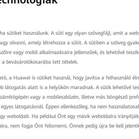
sütiket használunk. A süti egy olyan szövegfájl, amit a web
 vagy olvasni, amely létrehozza a sütit. A sütiben a szöveg gya
szőire vagy mobil alkalmazásaira jellemzőek, és lehetővé tesz
 a bevásárolókosarába tett tételek.
ató, a Huawei is sütiket használ, hogy javítsa a felhasználó 
öbb látogatás alatt is a helyükön maradnak. A sütik lehetővé 
 számítógépén vagy a mobileszközén, illetve más böngésző prefe
n egyes látogatásnál. Éppen ellenkezőleg, ha nem használatosak
gy weboldalt. Ha például Önt egy másik weboldalra irányítják
alra, nem fogja Önt felismerni, Önnek pedig újra be kell jelentk