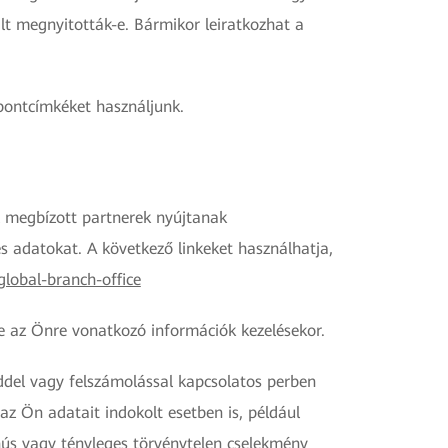
t megnyitották-e. Bármikor leiratkozhat a
pontcímkéket használjunk.
l megbízott partnerek nyújtanak
s adatokat. A következő linkeket használhatja,
lobal-branch-office
re az Önre vonatkozó információk kezelésekor.
sőddel vagy felszámolással kapcsolatos perben
az Ön adatait indokolt esetben is, például
nús vagy tényleges törvénytelen cselekmény