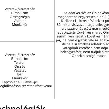
Vezeték-/keresztnév
E-mail cím
Az adatkezelés az Ön önként
Ország/régió
megadott beleegyezésén alapul 
Vállalat
6. cikke (1) bekezdésének a) po
Munkakör
Bármikor visszavonhatja beleegye
a visszavonás előtt már megtö
adatkezelés törvényes marad.Önr
semmilyen negatív következmén
jár,, ha nem egyezik bele az adatk
de ha a személyes adatok biz
kategóriái esetében nem adj
beleegyezését, nem tudjuk bizto
Vezeték-/keresztnév
Önnek a szolgáltatást.
E-mail cím
Telefon
Ország
Vállalat
Ipar
Munkakör
Kapcsolat a Huawei-jel
foglalkozáson szeretne részt venni
technológiák