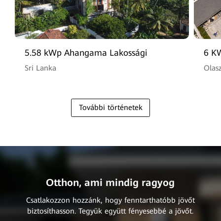
5.58 kWp Ahangama Lakossági
6 KW
Program
Sri Lanka
Olas
További történetek
Otthon, ami mindig ragyog
Csatlakozzon hozzánk, hogy fenntarthatóbb jövőt
biztosíthasson. Tegyük együtt fényesebbé a jövőt.