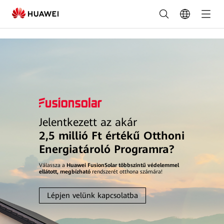
/*kv图文分离*/
Lakossági
okos
fotovoltaikus
megoldás
|
HUAWEI
Jelentkezett az akár
Smart
2,5 millió Ft értékű Otthoni
Energiatároló Programra?
PV
Válassza a
Huawei FusionSolar többszintű védelemmel
Magyarország
ellátott, megbízható
rendszerét otthona számára!
Lépjen velünk kapcsolatba