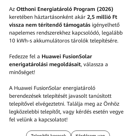
Az
Otthoni Energiatároló Program (2026)
keretében háztartásonként akár
2,5 millió Ft
vissza nem térítendő támogatás
igényelhető
napelemes rendszerekhez kapcsolódó, legalább
10 kWh-s akkumulátoros tárolók telepítésére.
Fedezze fel a
Huawei FusionSolar
enerigatárolási megoldásait
, válassza a
minőséget!
A Huawei FusionSolar energiatároló
berendezések telepítését javasolt tanúsított
telepítővel elvégeztetni. Találja meg az Önhöz
legközelebbi telepítőt, vagy kérdés esetén vegye
fel velünk a kapcsolatot!
Telepítőt keresek
Kérdésem van