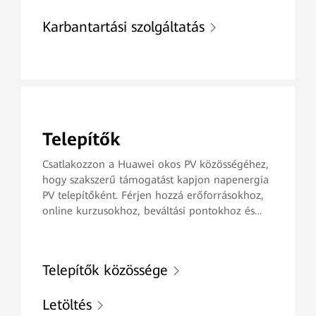
Karbantartási szolgáltatás
Telepítők
Csatlakozzon a Huawei okos PV közösségéhez,
hogy szakszerű támogatást kapjon napenergia
PV telepítőként. Férjen hozzá erőforrásokhoz,
online kurzusokhoz, beváltási pontokhoz és
képzési lehetőségekhez, hogy kivételes
karbantartási szolgáltatásokat tudjon nyújtani,
és javítsa a vevőelégedettséget.
Telepítők közössége
Letöltés