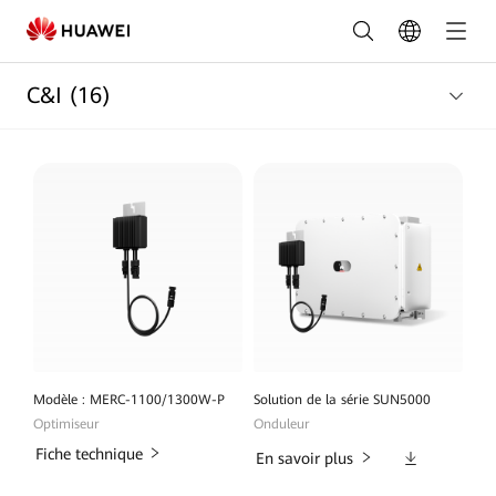
Gamme
C&I
C&I
(16)
|
FusionSolar
France
Modèle : MERC-1100/1300W-P
Solution de la série SUN5000
Optimiseur
Onduleur
Fiche technique
Téléchargeme
En savoir plus