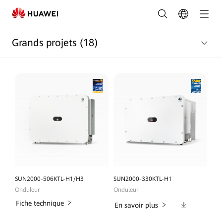
Gamme
Grands
Grands projets
(18)
projets
|
FusionSolar
France
SUN2000-506KTL-H1/H3
SUN2000-330KTL-H1
Onduleur
Onduleur
Fiche technique
Téléchargeme
En savoir plus