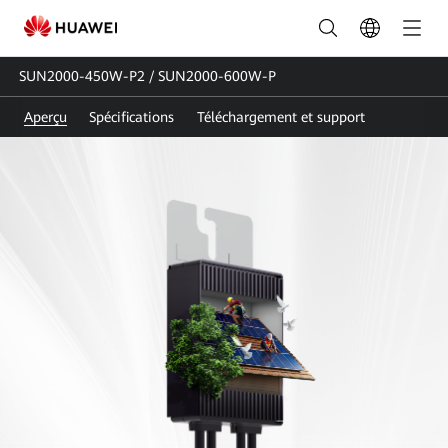
SUN2000-
450W-
SUN2000-450W-P2 / SUN2000-600W-P
P2&SUN2000-
Aperçu
Spécifications
Téléchargement et support
600W-
P
|
Optimiseur
de
module
intelligent_Optimiseur
de
puissance