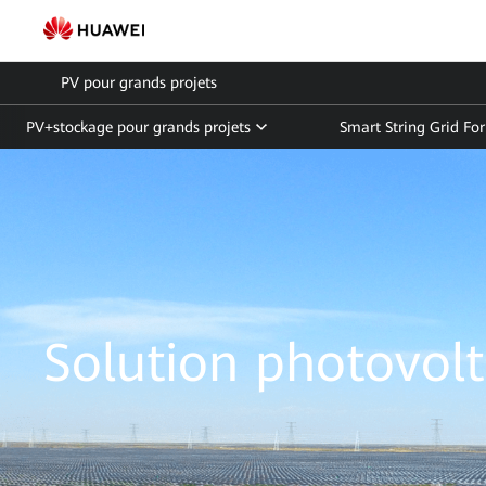
Producteur
d'électricité
PV pour grands projets
solution
PV+stockage pour grands projets
Smart String Grid Fo
Smart
PV
|
FusionSolar
France
Solution photovolt