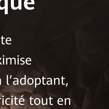
ique
te
ximise
n l’adoptant,
icité tout en