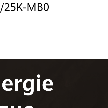
0/25K-MB0
ergie