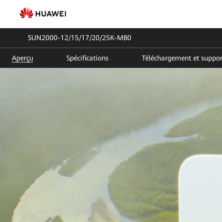
SUN2000-
12-
SUN2000-12/15/17/20/25K-MB0
15-
Aperçu
Spécifications
Téléchargement et suppor
17-
20-
25K-
MB0
|
Onduleur
solaire
triphasé
|