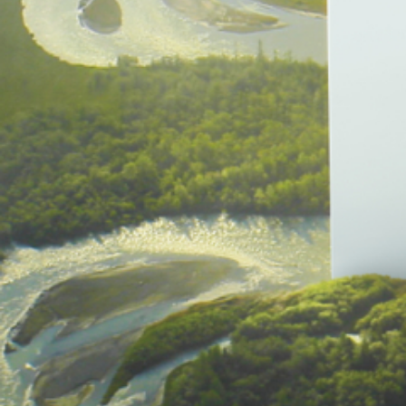
Huawei
FusionSolar