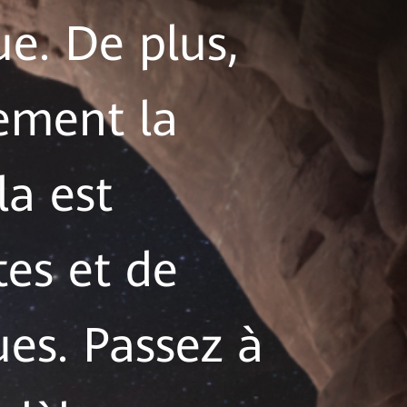
e. De plus,
ement la
la est
tes et de
es. Passez à