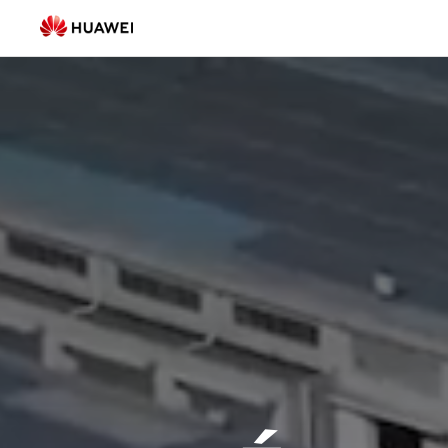
Solution
PV
C&I
|
FusionSolar
France