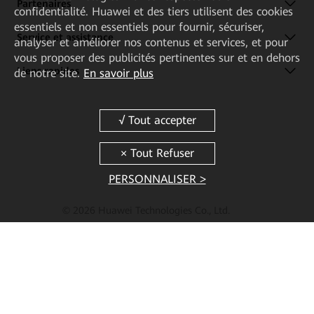
Partenaires
confidentialité. Huawei et des tiers utilisent des cookies
essentiels et non essentiels pour fournir, sécuriser,
Service et assistance
analyser et améliorer nos contenus et services, et pour
vous proposer des publicités pertinentes sur et en dehors
Liens rapides
de notre site.
En savoir plus
PERSONNALISER >
© 2026 Huawei Technologies Co., Ltd.
Conditions d'utilisation
Confidentialité
Cookies
Cookie Settings