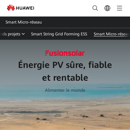
Solution
Micro-
Smart Micro-réseau
grid
nds projets
Smart String Grid Forming ESS
Smart Micro-réseau
|
FusionSolar
France
Énergie PV sûre, fiable
et rentable
Alimenter le monde