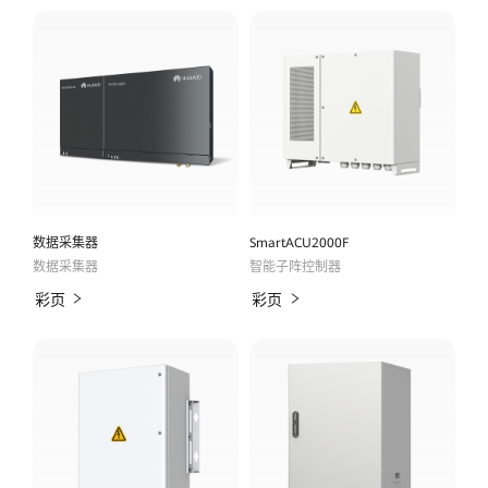
下
光
载
伏
地
面
电
数据采集器
SmartACU2000F
数据采集器
智能子阵控制器
站
彩页
彩页
解
决
方