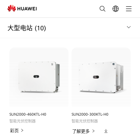
大
型
大型电站
(10)
光
伏
电
站
建
设-
SUN2000-460KTL-H0
SUN2000-300KTL-H0
智
智能光伏控制器
智能光伏控制器
彩页
相
了解更多
能
关