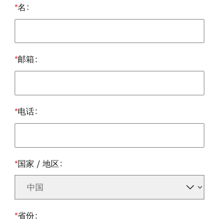
华
*
名
为
光
*
邮箱
伏
官
网
*
电话
*
国家 / 地区
*
省份