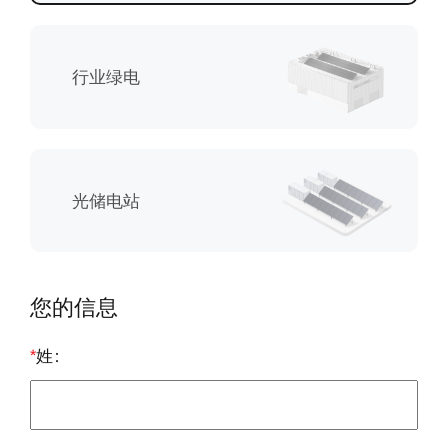
逆
变
行业绿电
器-
光
伏
光储电站
优
化
您的信息
器
咨
*
姓
询-