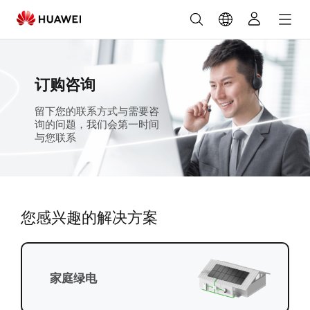
华
为
光
订购咨询
伏
留下您的联系方式与需要咨
询的问题，我们会第一时间
安
与您联系
装
咨
您感兴趣的解决方案
询-
华
家庭绿电
为