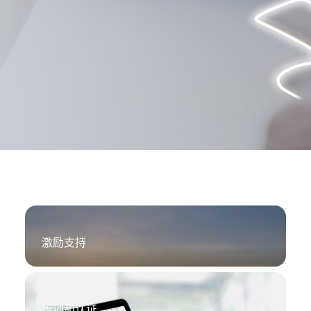
商
供
应
商
合
作-
华
激励支持
为
光
培训和认证