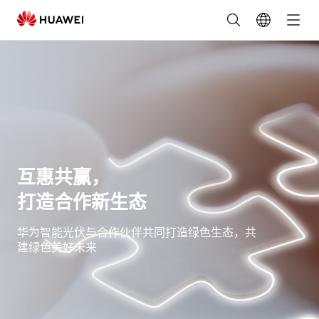
华
为
光
伏
合
互惠共赢，
作
打造合作新生态
伙
华为智能光伏与合作伙伴共同打造绿色生态，共
伴-
建绿色美好未来
经
销