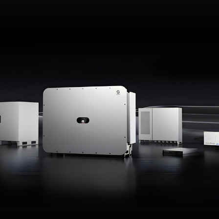
光
伏
电
站
管
理
系
统-
集