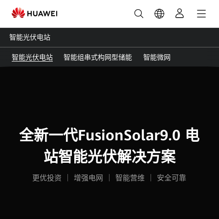
光
伏
智能光伏电站
电
智能光伏电站
智能组串式构网型储能
智能微网
站
运
维
全新一代FusionSolar9.0 电
系
站智能光伏解决方案
统-
更优投资 ｜ 增强电网 ｜ 智能营维 ｜ 安全可靠
智
能