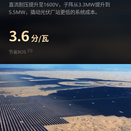
官
直流耐压提升至1600V，子阵从3.3MW提升到
5.5MW，撬动光伏厂站更低的系统成本。
网
3.6
分/瓦
[1]
节省BOS