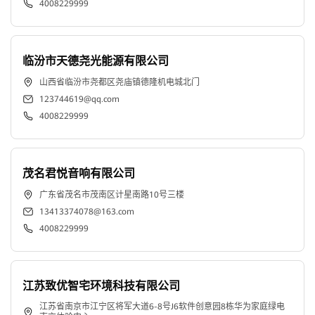
4008229999
式-
电
临汾市天德尧光能源有限公司
山西省临汾市尧都区尧庙镇德隆机电城北门
话-
123744619@qq.com
公
4008229999
司
茂名君悦音响有限公司
地
广东省茂名市茂南区计星南路10号三楼
13413374078@163.com
址-
4008229999
华
为
江苏致优智宅环境科技有限公司
江苏省南京市江宁区将军大道6-8号J6软件创意园8栋华为家庭绿电