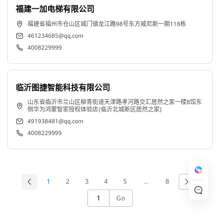
福建一加电梯有限公司
福建省福州市仓山区城门镇龙江路98号东方威尼斯一期118栋
461234685@qq.com
4008229999
临沂图捷智能科技有限公司
山东省临沂市兰山区柳青街道天津路孝河路交汇居然之家一楼B馆东
侧华为鸿蒙智家授权体验店(临沂北城新区居然之家)
491938481@qq.com
4008229999
1
2
3
4
5
...
8
Go