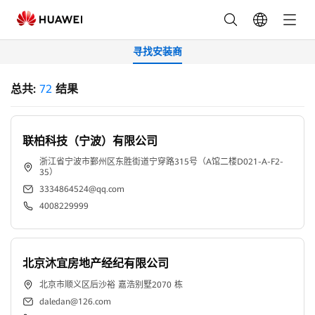
华
为
寻找安装商
光
总共:
72
结果
伏
安
联柏科技（宁波）有限公司
浙江省宁波市鄞州区东胜街道宁穿路315号（A馆二楼D021-A-F2-
装
35）
3334864524@qq.com
商
4008229999
联
北京沐宜房地产经纪有限公司
系
北京市顺义区后沙裕 嘉浩别墅2070 栋
方
daledan@126.com