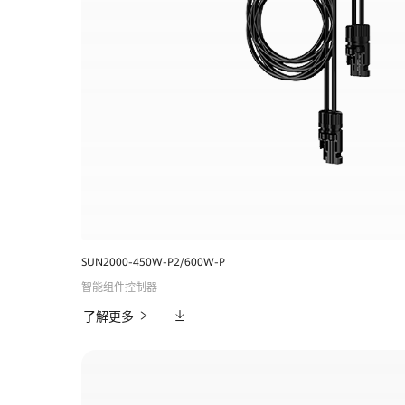
别
墅
太
阳
能
发
SUN2000-450W-P2/600W-P
电
智能组件控制器
相
产
了解更多
关
下
品-
载