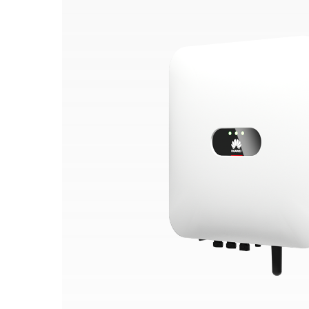
华
为
光
伏
官
网