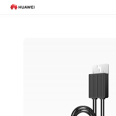
家
家庭绿电
(19)
用
光
伏
发
电
储
能
产
品-