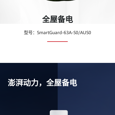
备
电
全屋备电
盒
型号：SmartGuard-63A-S0/AUS0
|
华
为
智
澎湃动力，全屋备电
能
光
伏