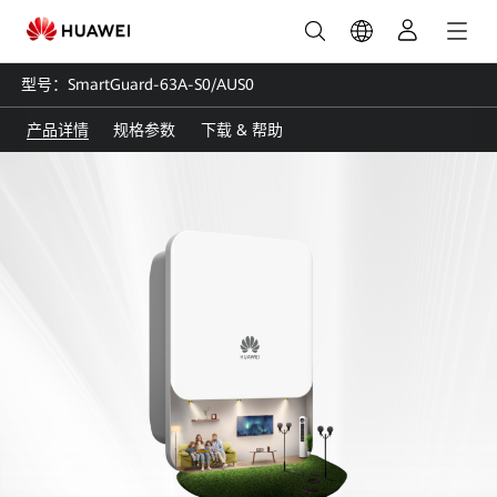
华
为
型号：SmartGuard-63A-S0/AUS0
智
产品详情
规格参数
下载 & 帮助
能
备
电
盒
_
全
屋