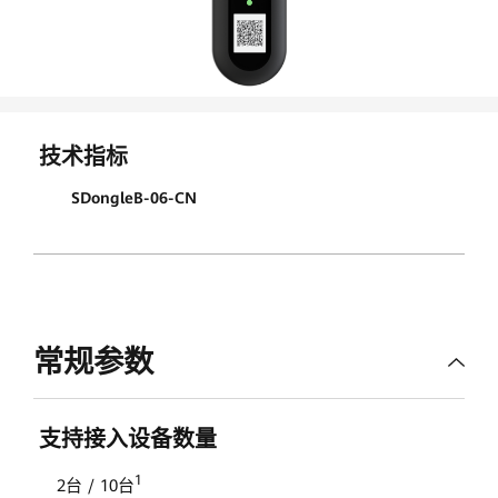
棒-4G
参
数
技术指标
|
SDongleB-06-CN
华
为
智
常规参数
能
光
支持接入设备数量
伏
1
2台 / 10台