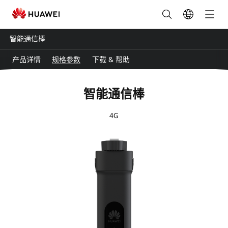
通
信
智能通信棒
棒
产品详情
规格参数
下载 & 帮助
参
智能通信棒
数
4G
_
智
能
通
信