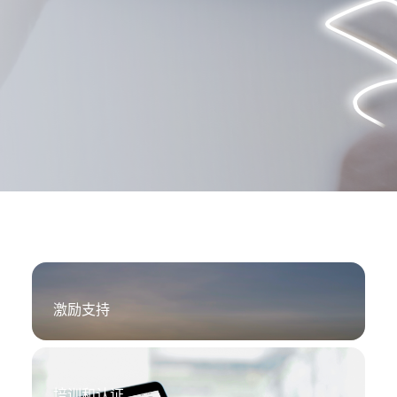
商
供
应
商
合
作-
华
激励支持
为
光
培训和认证