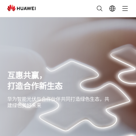
华
为
光
伏
合
互惠共赢，
作
打造合作新生态
伙
华为智能光伏与合作伙伴共同打造绿色生态，共
伴-
建绿色美好未来
经
销