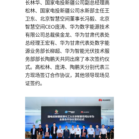
长林华、国家电投新疆公司副总经理高
化
松林、国家电投新疆公司水新部主任王
卫东、北京智慧空间董事长冯毅、北京
升
智慧空间CEO庞涛、华为数字能源技术
有限公司总裁侯金龙、华为甘肃代表处
级-
总经理王宏有、华为甘肃代表处数字能
源业务部长柳超、华为智能光伏技术服
华
务部部长陶鹏天共同出席了本次签约仪
为
式。高松林、庞涛、陶鹏天分别代表三
方现场签订合作协议，其他领导现场见
光
证签约。
伏
官
网