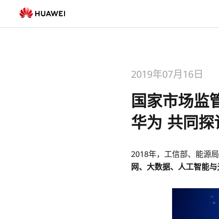
国
家
市
2019年07月16日
场
国家市场监
监
华为 共同
管
总
2018年，工信部、能源
局、
网、大数据、人工智能与
住
建