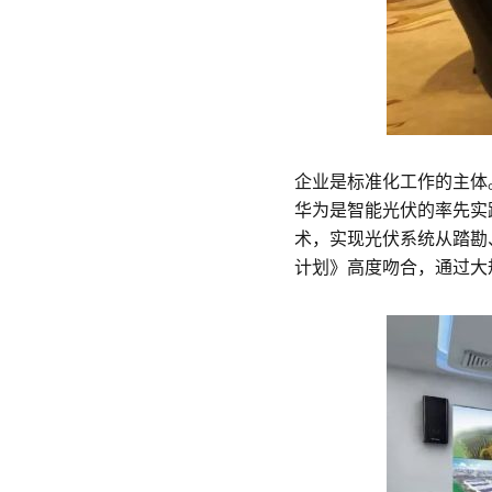
能
光
伏
体
企业是标准化工作的主体
系
华为是智能光伏的率先实
术，实现光伏系统从踏勘
标
计划》高度吻合，通过大
准
制
定-
华