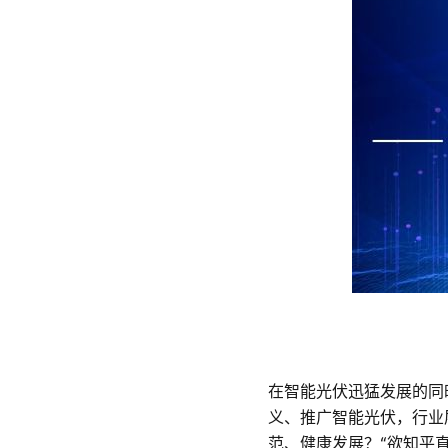
部、
能
源
局、
中
电
联
等
在智能光伏迅猛发展的同
代
义、推广智能光伏，行业
范、健康发展？“欲知平