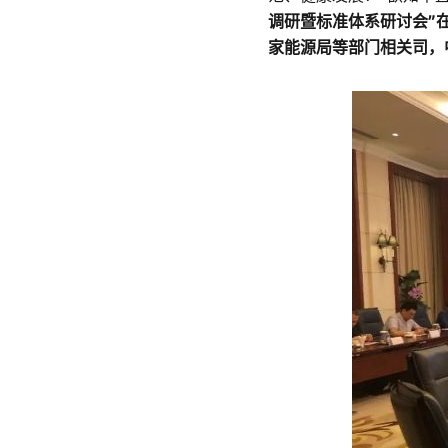
表
调研暨标准体系研讨会”
莅
家能源局等部门相关司，
临
华
为
共
同
探
讨
智