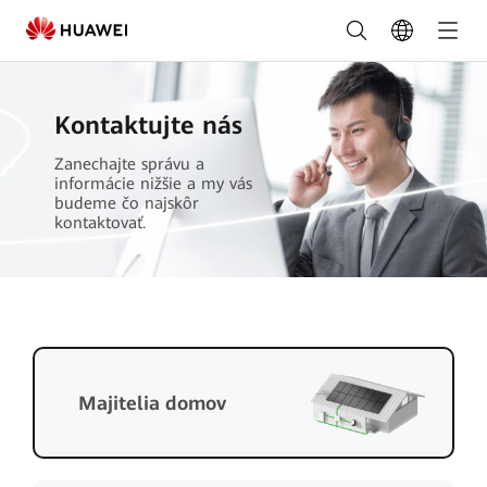
Objednať
teraz
-
Kontaktujte nás
FusionSolar
Zanechajte správu a
Slovensko
informácie nižšie a my vás
budeme čo najskôr
kontaktovať.
Majitelia domov