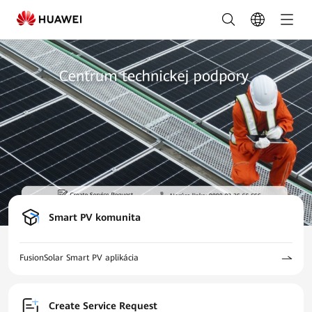
TSC
–
FusionSolar
Slovensko
Smart PV komunita
FusionSolar Smart PV aplikácia
Create Service Request