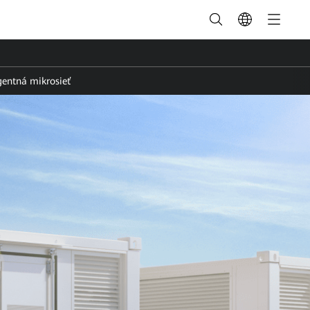
igentná mikrosieť