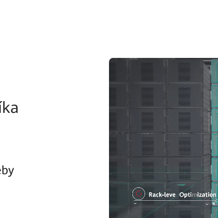
íka
eby