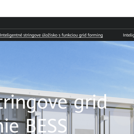
Inteligentné stringove úložisko s funkciou grid forming
Intel
tringove grid
nie BESS