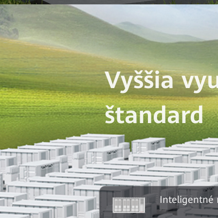
Vyššia vy
štandard
Inteligentné