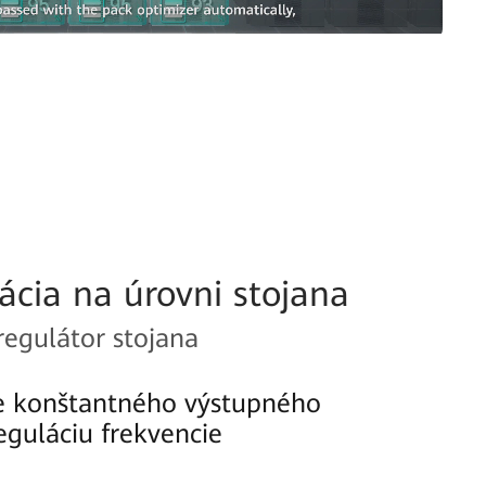
ácia na úrovni stojana
regulátor stojana
e konštantného výstupného
eguláciu frekvencie