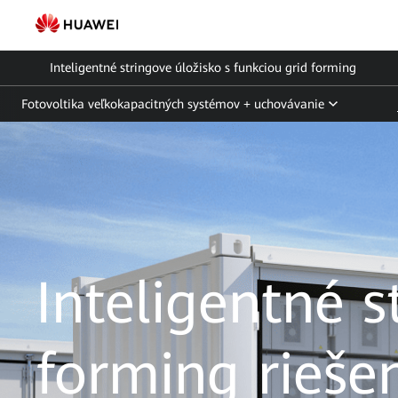
Riešenia
na
Inteligentné stringove úložisko s funkciou grid forming
skladovanie
Fotovoltika veľkokapacitných systémov + uchovávanie
energie
|
Inteligentný
reťazec
ESS
|
Inteligentné s
FusionSolar
Slovensko
forming rieše