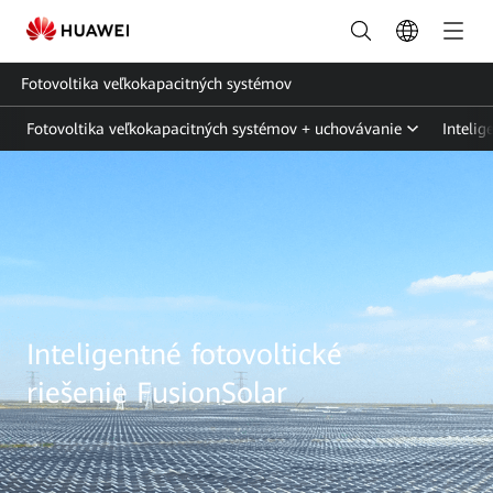
Fotovoltika veľkokapacitných systémov
Fotovoltika veľkokapacitných systémov + uchovávanie
Intelig
Utility
Smart
PV
riešenie
|
Inteligentné fotovoltické
FusionSolar
riešenie FusionSolar
Slovensko