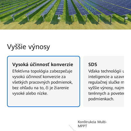
Vyššie výnosy
Vysoká účinnosť konverzie
SDS
Efektívna topológia zabezpečuje
Vďaka technológii ume
vysokú účinnosť konverzie za
inteligencie a uzavretej
všetkých pracovných podmienok,
regulačnej slučke môž
bez ohľadu na to, či je žiarenie
vyššie výnosy, najmä v 
vysoké alebo nízke.
terénnych a poveterno
podmienkach.
Konštrukcia Multi-
MPPT