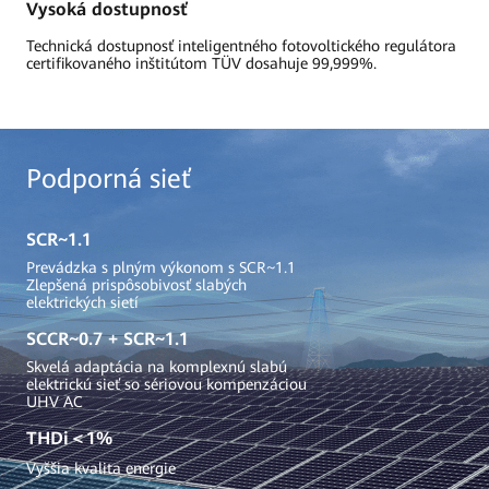
Vysoká dostupnosť
Technická dostupnosť inteligentného fotovoltického regulátora
certifikovaného inštitútom TÜV dosahuje 99,999%.
Podporná sieť
SCR~1.1
Prevádzka s plným výkonom s SCR~1.1
Zlepšená prispôsobivosť slabých
elektrických sietí
SCCR~0.7 + SCR~1.1
Skvelá adaptácia na komplexnú slabú
elektrickú sieť so sériovou kompenzáciou
UHV AC
THDi＜1%
Vyššia kvalita energie