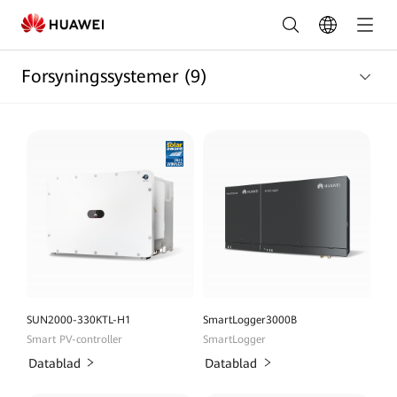
Lister
over
Forsyningssystemer
(9)
produkter
til
forsyningssektoren
|
HUAWEI
Smart
PV
Danmark
SUN2000-330KTL-H1
SmartLogger3000B
Smart PV-controller
SmartLogger
Datablad
Datablad