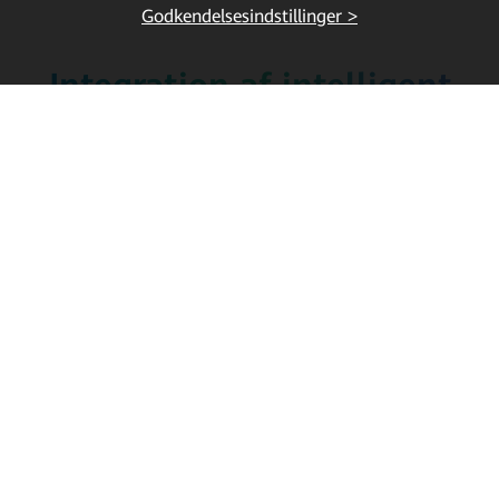
Godkendelsesindstillinger >
Integration af intelligent
lagring af solenergi
Styrkelse af solenergi som primær energikilde for
at bringe grøn strøm til
industrier og husholdninger over hele verden.
Produkter og løsninger
Styrker fem nøglescenarier: industriel produktion,
erhvervscampusser med lavt kulstofindhold,