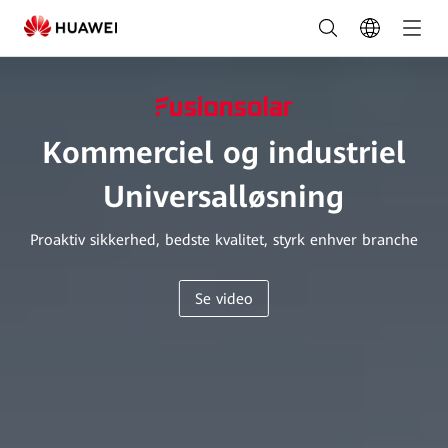
Kommercielle
og
industrielle
PV-
Kommerciel og industriel
løsninger
Universalløsning
|
HUAWEI
Proaktiv sikkerhed, bedste kvalitet, styrk enhver branche
Smart
Se video
PV
Danmark