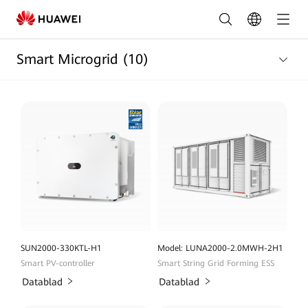
Lister
over
Smart Microgrid
(10)
produkter
til
intelligent
mikronet
|
HUAWEI
Smart
PV
SUN2000-330KTL-H1
Model: LUNA2000-2.0MWH-2H1
Smart PV-controller
Smart String Grid Forming ESS
Danmark
Datablad
Datablad