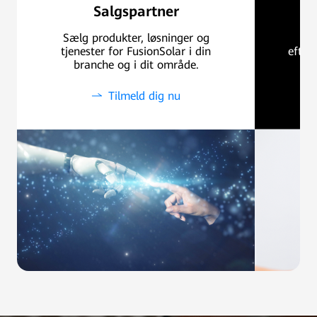
Salgspartner
Sælg produkter, løsninger og
Sø
tjenester for FusionSolar i din
efter
branche og i dit område.
Tilmeld dig nu