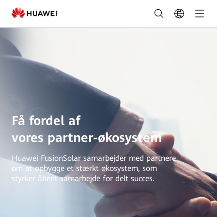
Samlet
partnerskabsprogram
FusionSolar
Danmark
Få fordel af
vores partner-økosystem
Huawei FusionSolar samarbejder med partnere
om at opbygge et stærkt økosystem, som
styrker åbent samarbejde for delt succes.