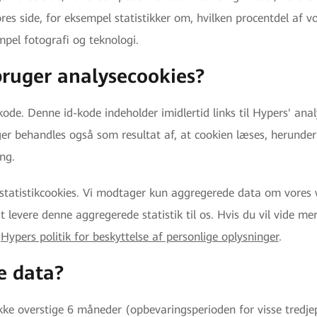
s side, for eksempel statistikker om, hvilken procentdel af 
mpel fotografi og teknologi.
bruger analysecookies?
kode. Denne id-kode indeholder imidlertid links til Hypers' ana
r behandles også som resultat af, at cookien læses, herunder
ng.
statistikcookies. Vi modtager kun aggregerede data om vores
t levere denne aggregerede statistik til os. Hvis du vil vide 
i
Hypers politik for beskyttelse af personlige oplysninger
.
e data?
ikke overstige 6 måneder (opbevaringsperioden for visse tredj