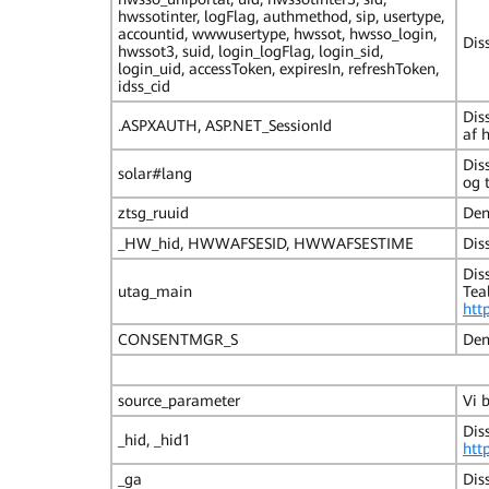
hwssotinter, logFlag, authmethod, sip, usertype,
accountid, wwwusertype, hwssot, hwsso_login,
Dis
hwssot3, suid, login_logFlag, login_sid,
login_uid, accessToken, expiresIn, refreshToken,
idss_cid
Diss
.ASPXAUTH, ASP.NET_SessionId
af 
Dis
solar#lang
og 
ztsg_ruuid
Den
_HW_hid, HWWAFSESID, HWWAFSESTIME
Dis
Diss
utag_main
Tea
htt
CONSENTMGR_S
Den
source_parameter
Vi b
Diss
_hid, _hid1
htt
_ga
Dis