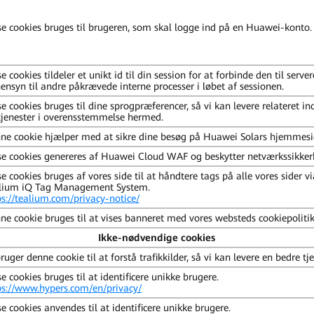
se cookies bruges til brugeren, som skal logge ind på en Huawei-konto.
e cookies tildeler et unikt id til din session for at forbinde den til serve
hensyn til andre påkrævede interne processer i løbet af sessionen.
se cookies bruges til dine sprogpræferencer, så vi kan levere relateret i
tjenester i overensstemmelse hermed.
ne cookie hjælper med at sikre dine besøg på Huawei Solars hjemmesi
se cookies genereres af Huawei Cloud WAF og beskytter netværkssikker
e cookies bruges af vores side til at håndtere tags på alle vores sider vi
lium iQ Tag Management System.
ps://tealium.com/privacy-notice/
ne cookie bruges til at vises banneret med vores websteds cookiepolitik
Ikke-nødvendige cookies
ruger denne cookie til at forstå trafikkilder, så vi kan levere en bedre tj
e cookies bruges til at identificere unikke brugere.
ps://www.hypers.com/en/privacy/
se cookies anvendes til at identificere unikke brugere.