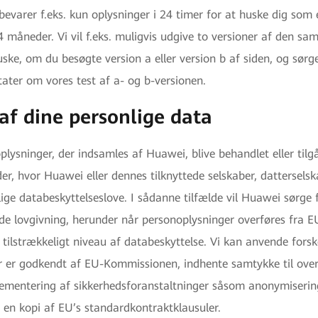
bevarer f.eks. kun oplysninger i 24 timer for at huske dig so
 måneder. Vi vil f.eks. muligvis udgive to versioner af den sa
ske, om du besøgte version a eller version b af siden, og sør
tater om vores test af a- og b-versionen.
 af dine personlige data
lysninger, der indsamles af Huawei, blive behandlet eller tilg
er, hvor Huawei eller dennes tilknyttede selskaber, datterselsk
llige databeskyttelseslove. I sådanne tilfælde vil Huawei sørge 
 lovgivning, herunder når personoplysninger overføres fra EU 
lstrækkeligt niveau af databeskyttelse. Vi kan anvende forsk
er er godkendt af EU-Kommissionen, indhente samtykke til over
plementering af sikkerhedsforanstaltninger såsom anonymiserin
 en kopi af EU’s standardkontraktklausuler.