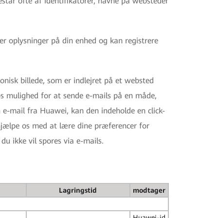
står ofte af identifikatorer, navne på websteder
r oplysninger på din enhed og kan registrere
isk billede, som er indlejret på et websted
r os mulighed for at sende e-mails på en måde,
 e-mail fra Huawei, kan den indeholde en click-
 hjælpe os med at lære dine præferencer for
u ikke vil spores via e-mails.
Lagringstid
modtager
Huawei-id