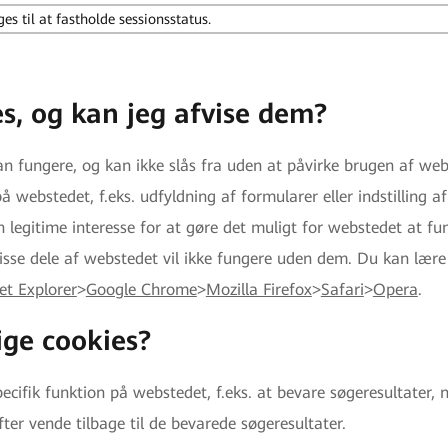
es til at fastholde sessionsstatus.
s, og kan jeg afvise dem?
an fungere, og kan ikke slås fra uden at påvirke brugen af we
å webstedet, f.eks. udfyldning af formularer eller indstilling a
legitime interesse for at gøre det muligt for webstedet at fung
sse dele af webstedet vil ikke fungere uden dem. Du kan lære at
et Explorer
>
Google Chrome
>
Mozilla Firefox
>
Safari
>
Opera
.
ige cookies?
specifik funktion på webstedet, f.eks. at bevare søgeresultater,
fter vende tilbage til de bevarede søgeresultater.