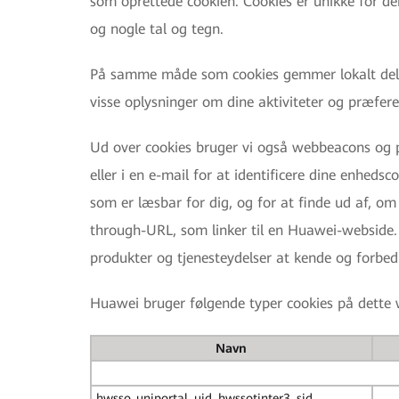
som oprettede cookien. Cookies er unikke for den
og nogle tal og tegn.
På samme måde som cookies gemmer lokalt delte 
visse oplysninger om dine aktiviteter og præfere
Ud over cookies bruger vi også webbeacons og pi
eller i en e-mail for at identificere dine enheds
som er læsbar for dig, og for at finde ud af, o
through-URL, som linker til en Huawei-webside. 
produkter og tjenesteydelser at kende og forbedr
Huawei bruger følgende typer cookies på dette 
Navn
hwsso_uniportal, uid, hwssotinter3, sid,