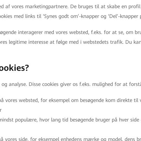
ed af vores marketingpartnere. De bruges til at skabe en profil
okies med links til ‘Synes godt om’-knapper og ‘Del’-knapper p
søgende interagerer med vores websted, f.eks. for at se, om bru
ores legitime interesse at følge med i webstedets trafik. Du kan
ookies?
og analyse. Disse cookies giver os f.eks. mulighed for at forst
på vores websted, for eksempel om besøgende kom direkte til vo
r
mindst populære, hvor lang tid besøgende bruger på hver side o
lgå vores side, for eksempel enhedens mærke og model, dens b