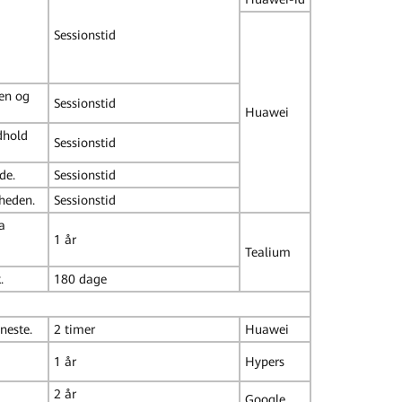
Sessionstid
ren og
Sessionstid
Huawei
ndhold
Sessionstid
de.
Sessionstid
heden.
Sessionstid
a
1 år
Tealium
.
180 dage
eneste.
2 timer
Huawei
1 år
Hypers
2 år
Google