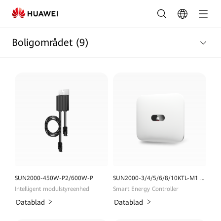
Liste
over
Boligområdet
(9)
produkter
til
hjemmet
|
HUAWEI
Smart
PV
Danmark
SUN2000-450W-P2/600W-P
SUN2000-3/4/5/6/8/10KTL-M1 (højspændingsversion)
Intelligent modulstyreenhed
Smart Energy Controller
Datablad
Datablad