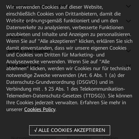
Informationen zu FusionSolar
Wir verwenden Cookies auf dieser Website,
einschließlich Cookies von Drittanbietern, damit die
Website ordnungsgemäß funktioniert und um den
Produkte & Lösung
Datenverkehr zu analysieren, verbesserte Funktionen
anzubieten und Inhalte und Anzeigen zu personalisieren.
Partner
Wenn Sie auf "Alle akzeptieren" klicken, erklären Sie sich
damit einverstanden, dass wir unsere eigenen Cookies
Service und Support
und Cookies von Dritten für Marketing- und
Analysezwecke verwenden. Wenn Sie auf "Alle
Nützliche Links
ablehnen" klicken, werden wir Cookies nur für technisch
notwendige Zwecke verwenden (Art. 6 Abs. 1 (a) der
Datenschutz-Grundverordnung (DSGVO) und in
Verbindung mit . § 25 Abs. 1 des Telekommunikation-
Telemedien-Datenschutz-Gesetzes (TTDSG)). Sie können
Ihre Cookies jederzeit verwalten. Erfahren Sie mehr in
unserer
Cookies Policy
.
© 2026 Huawei Technologies Co., Ltd.
Nutzungsbedingungen
Privatsphäre
Cookies