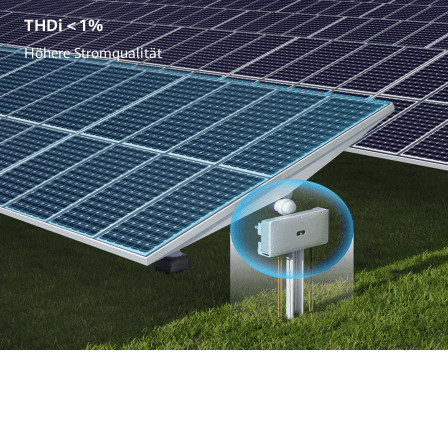
THDi＜1%
Höhere Stromqualität