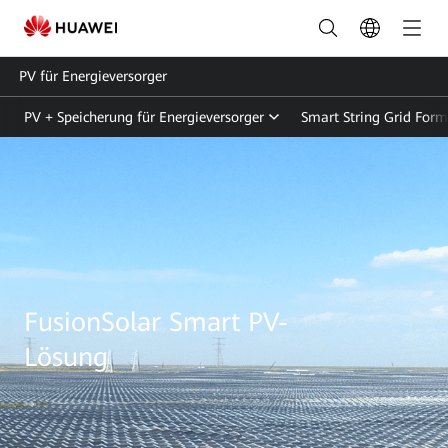
Utility
Scale
PV für Energieversorger
Smart
PV + Speicherung für Energieversorger
Smart String Grid Form
PV
-
Lösung
|
FusionSolar
DE
FusionSolar Smart PV-
Lösung