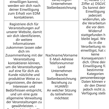
einwilligen kannst,
Unternehmen
Ziffer a) DSGVO).
werden wir dich nach
Stellenbezeichnung
Du kannst deine
deiner Einwilligung
Einwilligung
zum Erhalt von EDM
jederzeit
kontaktieren.
widerrufen, aber
die Verarbeitung,
Registriere dich für
die vor dem
Veranstaltungen auf
Widerruf
unserer Website, damit
stattgefunden hat
wir dich identifizieren,
bleibt legal. Wen
dir weitere
du in die
Informationen
Verarbeitung nich
zukommen lassen oder
einwilligst, hat da
dich im
keine
Zusammenhang mit der
Nachname/Vorname
Konsequenzen für
Veranstaltung
E-Mail-Adresse
dich. Ohne deine
kontaktieren können,
Telefonnummer
Einwilligung für
um die Veranstaltungen
Land
bestimmte
auf eine für dich als
Unternehmen
Kategorien
Kunde nützliche und
Branche
personenbezogene
produktive Weise zu
Stellenbezeichnung
Daten können wir
organisieren, die deinen
Beziehung zu
dir den Dienst
Interessen und
HUAWEI
jedoch nicht zur
Bedürfnissen entspricht,
An welcher Sitzung
Verfügung stellen.
und um eine gute
du teilnehmen
allgemeine Verwaltung
möchtest
der Veranstaltungen zu
gewährleisten. –