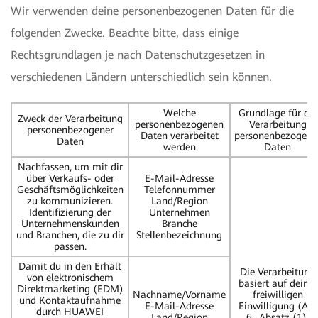
Wir verwenden deine personenbezogenen Daten für die
folgenden Zwecke. Beachte bitte, dass einige
Rechtsgrundlagen je nach Datenschutzgesetzen in
verschiedenen Ländern unterschiedlich sein können.
Welche
Grundlage für die
Zweck der Verarbeitung
personenbezogenen
Verarbeitung
personenbezogener
Daten verarbeitet
personenbezogene
Daten
werden
Daten
Nachfassen, um mit dir
über Verkaufs- oder
E-Mail-Adresse
Geschäftsmöglichkeiten
Telefonnummer
zu kommunizieren.
Land/Region
Identifizierung der
Unternehmen
Unternehmenskunden
Branche
und Branchen, die zu dir
Stellenbezeichnung
passen.
Damit du in den Erhalt
Die Verarbeitung
von elektronischem
basiert auf deiner
Direktmarketing (EDM)
Nachname/Vorname
freiwilligen
und Kontaktaufnahme
E-Mail-Adresse
Einwilligung (Art.
durch HUAWEI
Land/Region
6., Absatz (1),