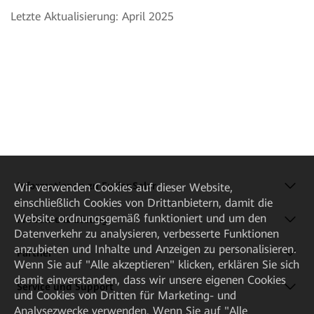
Letzte Aktualisierung: April 2025
Informationen zu FusionSolar
Wir verwenden Cookies auf dieser Website,
einschließlich Cookies von Drittanbietern, damit die
Website ordnungsgemäß funktioniert und um den
Produkte & Lösung
Datenverkehr zu analysieren, verbesserte Funktionen
anzubieten und Inhalte und Anzeigen zu personalisieren.
Partner
Wenn Sie auf "Alle akzeptieren" klicken, erklären Sie sich
damit einverstanden, dass wir unsere eigenen Cookies
Service und Support
und Cookies von Dritten für Marketing- und
Analysezwecke verwenden. Wenn Sie auf "Alle