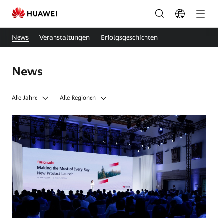
Aktuelles
-
News
Veranstaltungen
Erfolgsgeschichten
FusionSolar
Deutschland
News
Alle Jahre
Alle Regionen