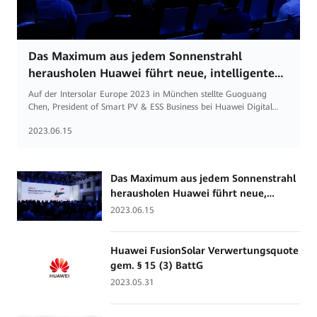
Das Maximum aus jedem Sonnenstrahl
herausholen Huawei führt neue, intelligente
PV-Produkte und -Lösungen ein und bleibt
Auf der Intersolar Europe 2023 in München stellte Guoguang
Branchenführer
Chen, President of Smart PV & ESS Business bei Huawei Digital
Power die Smart-PV-Strategie und die neue Smart-PV-Marke
2023.06.15
„FusionSolar“ vor. Darüber hinaus wurden neue Smart-PV- & ESS-
Produkte und -Lösungen präsentiert.
Das Maximum aus jedem Sonnenstrahl
herausholen Huawei führt neue,
intelligente PV-Produkte und -
2023.06.15
Lösungen ein und bleibt
Branchenführer
Huawei FusionSolar Verwertungsquote
gem. § 15 (3) BattG
2023.05.31