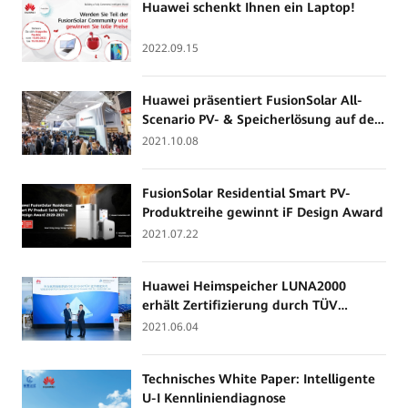
Huawei schenkt Ihnen ein Laptop!
2022.09.15
Huawei präsentiert FusionSolar All-
Scenario PV- & Speicherlösung auf der
Intersolar 2021
2021.10.08
FusionSolar Residential Smart PV-
Produktreihe gewinnt iF Design Award
2021.07.22
Huawei Heimspeicher LUNA2000
erhält Zertifizierung durch TÜV
Rheinland
2021.06.04
Technisches White Paper: Intelligente
U-I Kennliniendiagnose